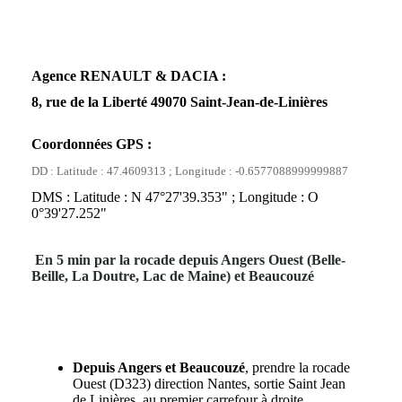
Agence RENAULT & DACIA :
8, rue de la Liberté 49070 Saint-Jean-de-Linières
Coordonnées GPS :
DD : Latitude : 47.4609313 ; Longitude : -0.6577088999999887
DMS : Latitude : N 47°27'39.353" ; Longitude : O
0°39'27.252"
En 5 min par la rocade depuis Angers Ouest (Belle-
Beille, La Doutre, Lac de Maine) et Beaucouzé
Depuis Angers et Beaucouzé
, prendre la rocade
Ouest (D323) direction Nantes, sortie Saint Jean
de Linières, au premier carrefour à droite